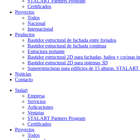
STALART Partners Program
Certificados
Proyectos
Todos
Nacional
Internacional
Productos
Bastidor estructural de fachada entre forjados
Bastidor estructural de fachada continua
Estructura portante
Bastidor estructural 2D para fachadas, baños y cocinas in
Bastidor estructural 2D para sistemas 3D
Superestructuras para edificios de 15 alturas. STAL
Noticias
Contacto
Stalart
Empresa
Servicios
Aplicaciones
Ventajas
STALART Partners Program
Certificados
Proyectos
Todos