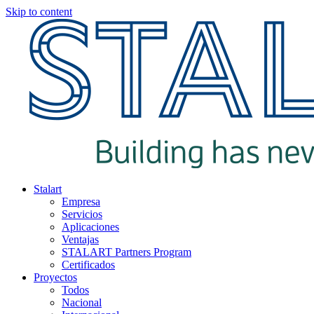
Skip to content
Stalart
Empresa
Servicios
Aplicaciones
Ventajas
STALART Partners Program
Certificados
Proyectos
Todos
Nacional