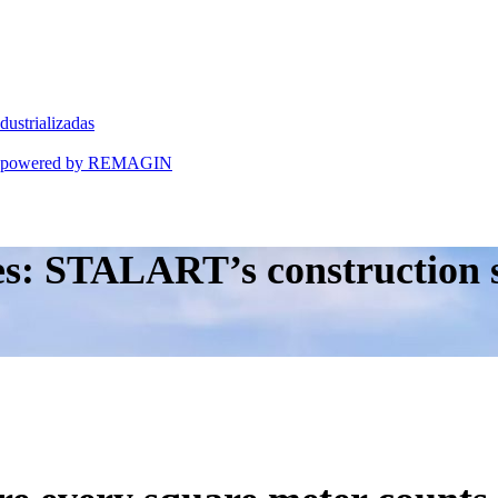
dustrializadas
ART powered by REMAGIN
: STALART’s construction so