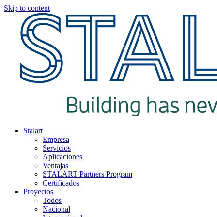
Skip to content
Stalart
Empresa
Servicios
Aplicaciones
Ventajas
STALART Partners Program
Certificados
Proyectos
Todos
Nacional