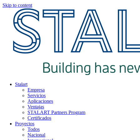
Skip to content
Stalart
Empresa
Servicios
Aplicaciones
Ventajas
STALART Partners Program
Certificados
Proyectos
Todos
Nacional