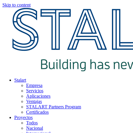
Skip to content
Stalart
Empresa
Servicios
Aplicaciones
Ventajas
STALART Partners Program
Certificados
Proyectos
Todos
Nacional