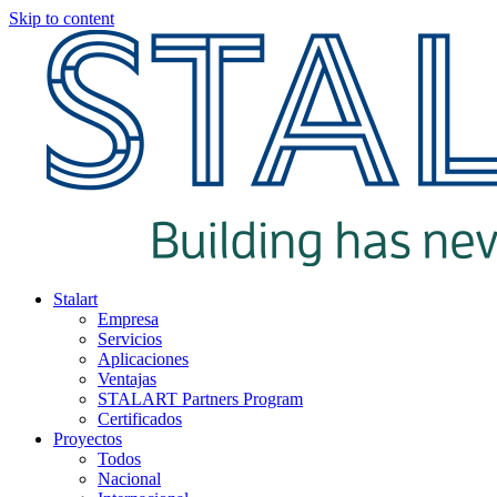
Skip to content
Stalart
Empresa
Servicios
Aplicaciones
Ventajas
STALART Partners Program
Certificados
Proyectos
Todos
Nacional