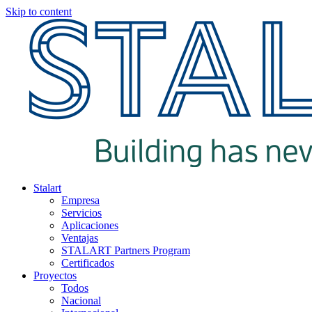
Skip to content
Stalart
Empresa
Servicios
Aplicaciones
Ventajas
STALART Partners Program
Certificados
Proyectos
Todos
Nacional