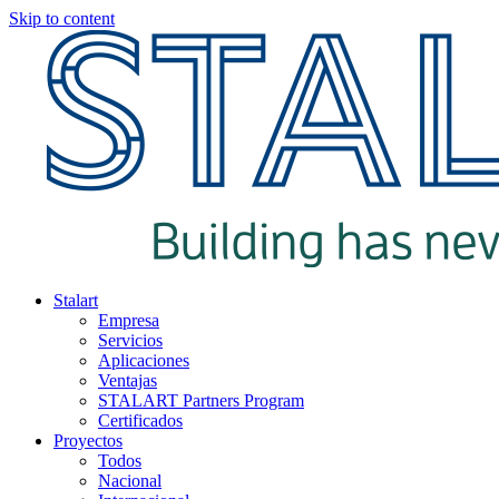
Skip to content
Stalart
Empresa
Servicios
Aplicaciones
Ventajas
STALART Partners Program
Certificados
Proyectos
Todos
Nacional