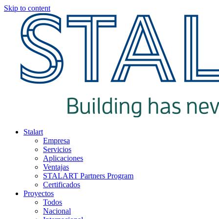
Skip to content
Stalart
Empresa
Servicios
Aplicaciones
Ventajas
STALART Partners Program
Certificados
Proyectos
Todos
Nacional