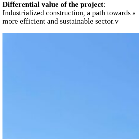
Differential value of the project
:
Industrialized construction, a path towards a
more efficient and sustainable sector.v