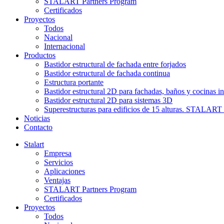
STALART Partners Program
Certificados
Proyectos
Todos
Nacional
Internacional
Productos
Bastidor estructural de fachada entre forjados
Bastidor estructural de fachada continua
Estructura portante
Bastidor estructural 2D para fachadas, baños y cocinas in
Bastidor estructural 2D para sistemas 3D
Superestructuras para edificios de 15 alturas. STAL
Noticias
Contacto
Stalart
Empresa
Servicios
Aplicaciones
Ventajas
STALART Partners Program
Certificados
Proyectos
Todos