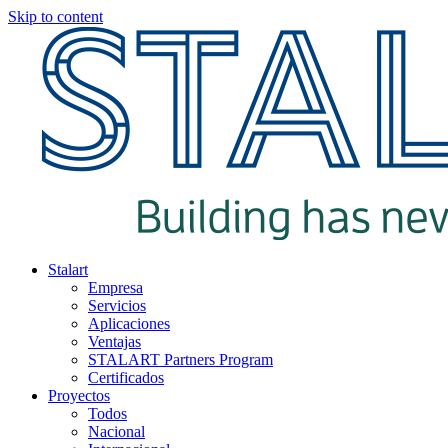
Skip to content
Stalart
Empresa
Servicios
Aplicaciones
Ventajas
STALART Partners Program
Certificados
Proyectos
Todos
Nacional