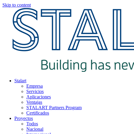
Skip to content
Stalart
Empresa
Servicios
Aplicaciones
Ventajas
STALART Partners Program
Certificados
Proyectos
Todos
Nacional