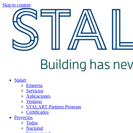
Skip to content
Stalart
Empresa
Servicios
Aplicaciones
Ventajas
STALART Partners Program
Certificados
Proyectos
Todos
Nacional