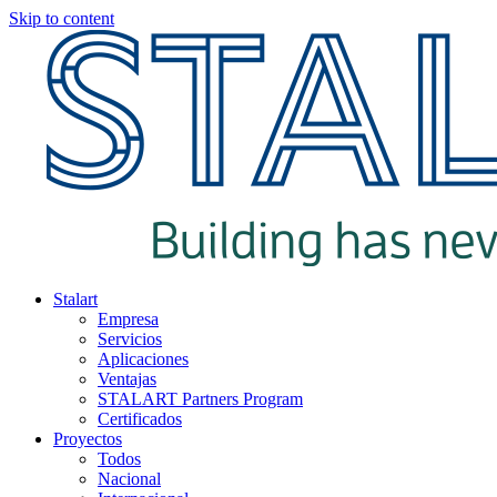
Skip to content
Stalart
Empresa
Servicios
Aplicaciones
Ventajas
STALART Partners Program
Certificados
Proyectos
Todos
Nacional