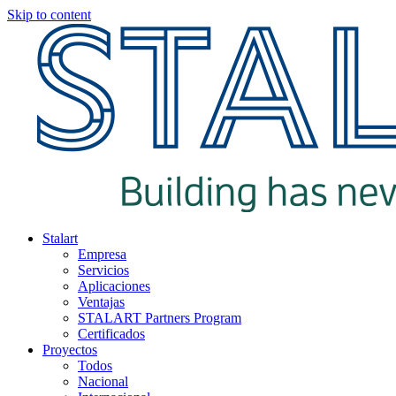
Skip to content
Stalart
Empresa
Servicios
Aplicaciones
Ventajas
STALART Partners Program
Certificados
Proyectos
Todos
Nacional