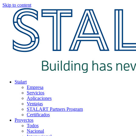
Skip to content
Stalart
Empresa
Servicios
Aplicaciones
Ventajas
STALART Partners Program
Certificados
Proyectos
Todos
Nacional