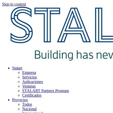
Skip to content
Stalart
Empresa
Servicios
Aplicaciones
Ventajas
STALART Partners Program
Certificados
Proyectos
Todos
Nacional