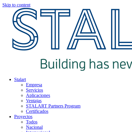
Skip to content
Stalart
Empresa
Servicios
Aplicaciones
Ventajas
STALART Partners Program
Certificados
Proyectos
Todos
Nacional