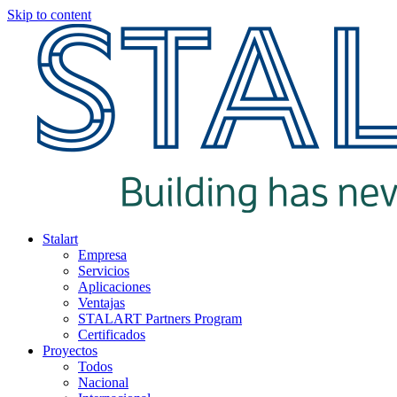
Skip to content
Stalart
Empresa
Servicios
Aplicaciones
Ventajas
STALART Partners Program
Certificados
Proyectos
Todos
Nacional