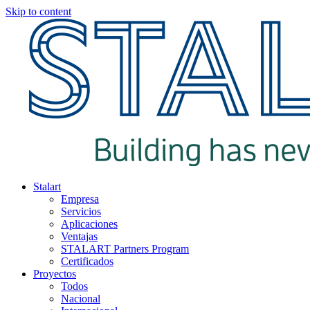
Skip to content
Stalart
Empresa
Servicios
Aplicaciones
Ventajas
STALART Partners Program
Certificados
Proyectos
Todos
Nacional