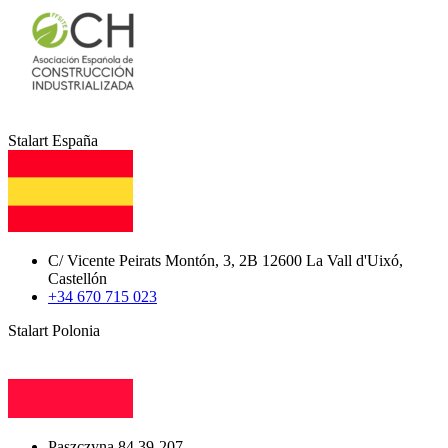
Stalart España
C/ Vicente Peirats Montón, 3, 2B 12600 La Vall d'Uixó,
Castellón
+34 670 715 023
Stalart Polonia
Paszczyna 84 39-207