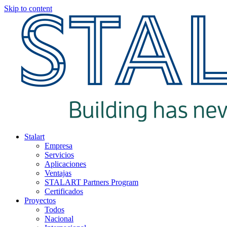
Skip to content
Stalart
Empresa
Servicios
Aplicaciones
Ventajas
STALART Partners Program
Certificados
Proyectos
Todos
Nacional