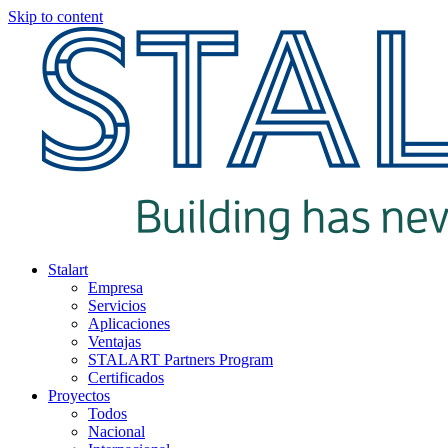
Skip to content
Stalart
Empresa
Servicios
Aplicaciones
Ventajas
STALART Partners Program
Certificados
Proyectos
Todos
Nacional