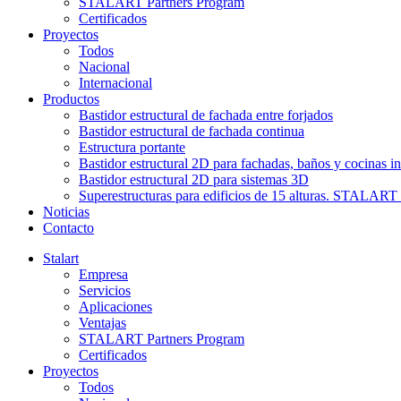
STALART Partners Program
Certificados
Proyectos
Todos
Nacional
Internacional
Productos
Bastidor estructural de fachada entre forjados
Bastidor estructural de fachada continua
Estructura portante
Bastidor estructural 2D para fachadas, baños y cocinas in
Bastidor estructural 2D para sistemas 3D
Superestructuras para edificios de 15 alturas. STAL
Noticias
Contacto
Stalart
Empresa
Servicios
Aplicaciones
Ventajas
STALART Partners Program
Certificados
Proyectos
Todos