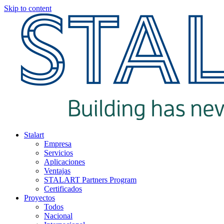
Skip to content
Stalart
Empresa
Servicios
Aplicaciones
Ventajas
STALART Partners Program
Certificados
Proyectos
Todos
Nacional