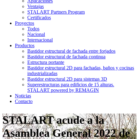
Aplicaciones
Ventajas
STALART Partners Program
Certificados
Proyectos
Todos
Nacional
Internacional
Productos
Bastidor estructural de fachada entre forjados
Bastidor estructural de fachada continua
Estructura portante
Bastidor estructural 2D para fachadas, baños y cocinas
industrializadas
Bastidor estructural 2D para sistemas 3D
Superestructuras para edificios de 15 alturas.
STALART powered by REMAGIN
Noticias
Contacto
STALART acude a la
Asamblea General 2022 de