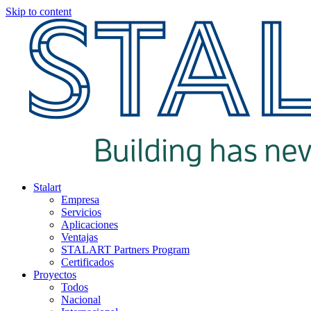
Skip to content
Stalart
Empresa
Servicios
Aplicaciones
Ventajas
STALART Partners Program
Certificados
Proyectos
Todos
Nacional