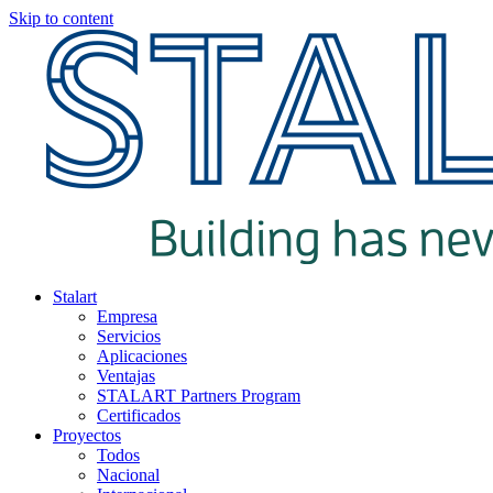
Skip to content
Stalart
Empresa
Servicios
Aplicaciones
Ventajas
STALART Partners Program
Certificados
Proyectos
Todos
Nacional