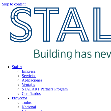
Skip to content
Stalart
Empresa
Servicios
Aplicaciones
Ventajas
STALART Partners Program
Certificados
Proyectos
Todos
Nacional